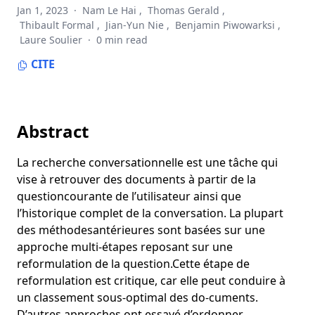
Jan 1, 2023
·
Nam Le Hai
,
Thomas Gerald
,
Un modèle multimodal d’apprentissage de représentations
Thibault Formal
,
Jian-Yun Nie
,
Benjamin Piwowarksi
,
de phrases qui préserve la sémantique visuelle
Laure Soulier
·
0 min read
Answers Unite! Unsupervised Metrics for Reinforced
CITE
Summarization Models
Architecture basée sur les mécanismes d'attention: le cas
de la génération de questions neuronales
Incorporating Visual Semantics into Sentence
Abstract
Representations within a Grounded Space
La recherche conversationnelle est une tâche qui
Representation Learning for Classification in
vise à retrouver des documents à partir de la
Heterogeneous Graphs with Application to Social Networks
questioncourante de l’utilisateur ainsi que
Apprentissage multimodal de représentation de mots à
l’historique complet de la conversation. La plupart
l'aide de contexte visuel
des méthodesantérieures sont basées sur une
Evolutionary optimization of convolutional neural networks
approche multi-étapes reposant sur une
for cancer miRNA biomarkers classification
reformulation de la question.Cette étape de
Représentations Gaussiennes pour le Filtrage Collaboratif
reformulation est critique, car elle peut conduire à
un classement sous-optimal des do-cuments.
Learning Multi-Modal Word Representation Grounded in
D’autres approches ont essayé d’ordonner