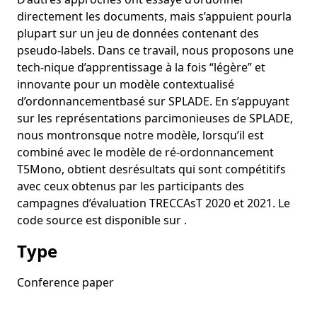
Visual Context
directement les documents, mais s’appuient pourla
Gaussian Embeddings for Collaborative Filtering
plupart sur un jeu de données contenant des
LIP6@CLEF2017: Multi-Modal Spatial Role Labeling using
pseudo-labels. Dans ce travail, nous proposons une
Word Embeddings Working notes
tech-nique d’apprentissage à la fois “légère” et
innovante pour un modèle contextualisé
Représentation temporelle des mots : application au
d’ordonnancementbasé sur SPLADE. En s’appuyant
clustering de micro-blogs.
sur les représentations parcimonieuses de SPLADE,
Apprentissage de Modèles de Langue Neuronaux pour la
nous montronsque notre modèle, lorsqu’il est
Recherche d'Information
combiné avec le modèle de ré-ordonnancement
Efficient Document Indexing Using Pivot Tree
T5Mono, obtient desrésultats qui sont compétitifs
avec ceux obtenus par les participants des
Learning Term Weights for Ad-hoc Retrieval
campagnes d’évaluation TRECCAsT 2020 et 2021. Le
Modeling Relational Time Series using Gaussian
code source est disponible sur .
Embeddings
Type
Modeling Relational Time Series using Gaussian
Embeddings
Conference paper
Multilabel Classification on Heterogeneous Graphs with
Gaussian Embeddings